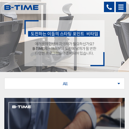
메
뉴
열
기
All