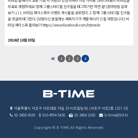
비타임 홈페이지 오픈 기념 빅 이벤트! 강남역에서 가장 가까운 스터디라운지 비타임을
무료로 체험하세요! 함께 그룹스터디할 친구들을 태그하기만 하면 끝! (참여방법 살펴
보기↓) 1. 비타임 페이스북의 이벤트 게시물을 공유한다. 2. 함께 그룹스터디할 친구들
을 댓글에 태그한다. (당첨되신 분들께는 페북지기가 개별 메시지 드릴 예정입니다.) 비
타임 페이스북 둘러보기 https://www.facebook.com/btime.kr
2016년 10월 05일
1
2
3
4
처음
서울특별시 서초구 서초대로 74길 33 비트빌딩 B1
(서초구 서초2동 1327-33)
02-3486-0030
010-4994-5430
02-3486-1030
b-time@bit.kr
Copyright © B-TIME All Rights Reserved.